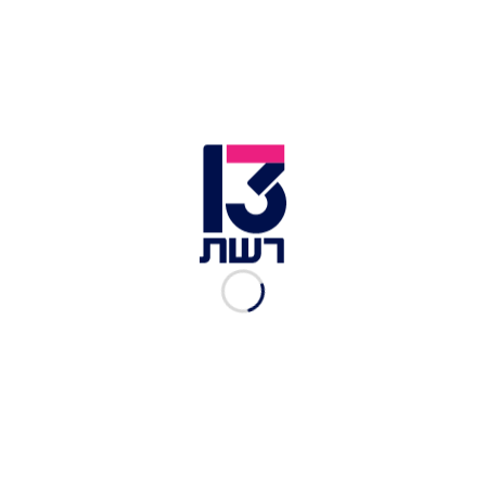
הוספה הדרגתית של הביצים תרכך את המסה. קניידלך
התחליף המפתיע למים בתערובת
קניידלך מסורתי מבוסס על רביכה שכוללת מים, אך
כדי להעמיק ולהעשיר את טעמן של הכופתאות
ולהוסיף תווי טעם אגוזיים - חמאתיים, החליפו את
המים בחלב שקדים. לא תאמינו להבדל בעומק
הטעמים ובמרקם הרך והנעים שיתקבל. בין אם תבחרו
במים ובין אם בחלב שקדים, הקפידו, בדיוק כמו
באפייה, להשתמש באותה כוס מדידה לכל החומרים.