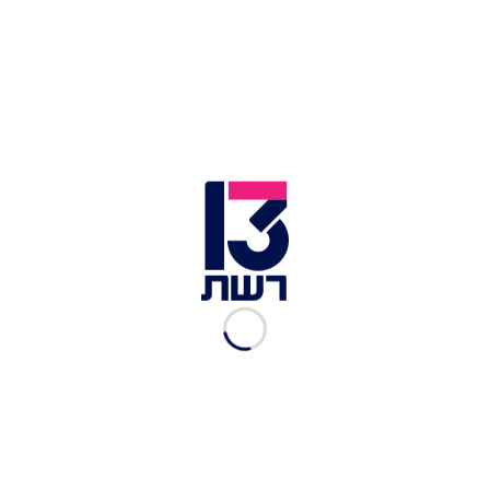
הטיפים שעושים את ההבדל. אסף גרניט ורותי רוסו | צילום: רשת
13
בשר
בבקשה מכם, היפרדו פעם אחת מהמספר 5 – אותו
נתח שריר פופולארי לצלי וחמין. ברור שהוא הבחירה
הבטוחה של עקרי הבית בכל פעם שתבשיל נקרה
בדרכם - הוא נתח חזק ולא שומני שמגיב היט לבישול
בנוזלים. אבל בחמין הבשר הוא לא רק תוספת חלבונים
אלא תבלין של ממש. והחלקים הכי עמוסי טעם בבשר
הם אלו שיש בהם שומן או עצם או שניהם. שומן בחמין
הוא סוד ידוע. רק לו יש היכולת האמיתית לבשם סיר