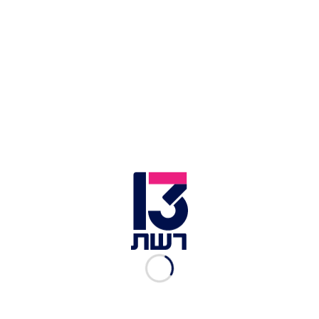
אף אחד לא ישאים אתכם אם תוסיפו ביצת עין מעל. פרנץ' טוסט
ממולא | צילום: שאטרסטוק
פרנץ' טוסט מלוח ממולא
יש משהו בלתי מוסרי כמעט במתכון המושחת הזה,
אבל פעם ב מותר ואולי אף מומלץ. הוא נראה תמים כמו
טוסט של שבת בבוקר, אבל בביס הראשון מתגלה
מילוי חלומי נמסה של גבינה נמסה שמקפיצה את כל
העסק למקום אחר לגמרי. זה מתכון שהופך שאריות
של חלה לארוחה מפנקת במיוחד, ואת המילוי הבסיסי
אפשר לשדרג עם כל מה שאוהבים: מזיתים ועד טונה
ונקניק, ואפילו - תחזיקו חזק - להוסיף ביצת עין מעל.
למתכון המלא - לחצו כאן
.