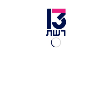
לסדר מדף, לנקות ממנו אבק ולהעמיד את החפצים בסדר אחר |
צילום: אלכסנדר פיטרסון
2. חוש השמיעה
כל מקום שנכנס אליו ונרצה להרגיש רגיעה, ממליצה
לשים שירים שאנחנו אוהבים.
ריפוי הנפש והגוף בימים קשים אלו יהיה בעזרת
מוזיקה, צמצום מסכים וחדשות. ובמידה וניתן לעשות