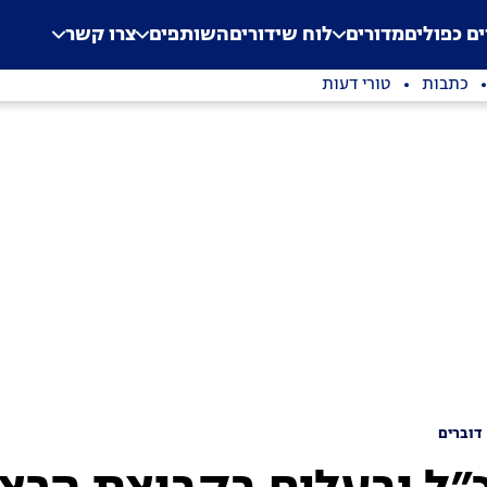
.
Application error: a clien
ים כפולים
מדורים
לוח שידורים
השותפים
צרו קשר
כתבות
טורי דעות
דוברים