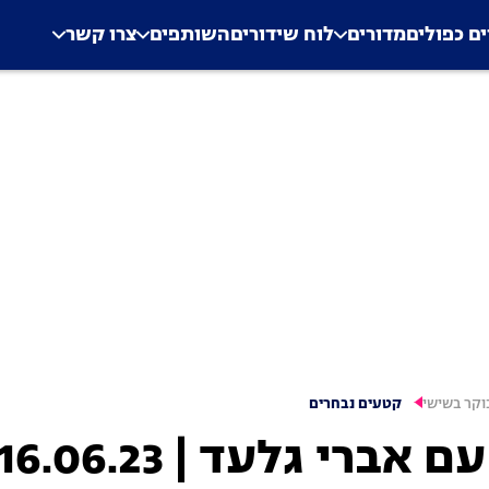
.
Application error: a clien
ים כפולים
מדורים
לוח שידורים
השותפים
צרו קשר
וקר בשישי
קטעים נבחרים
אברי גלעד | 16.06.23