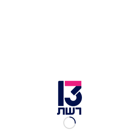
מפרידים את העלים מהגבעולים וקוצצים ומתבלים
בשמן זית ומלח לימון.
טאקו לחוח במילוי אסאדו עם איולי, סלטון ירוק, צ'יפס וריבת
שזיפים | צילום: אוטו אוכל VIP