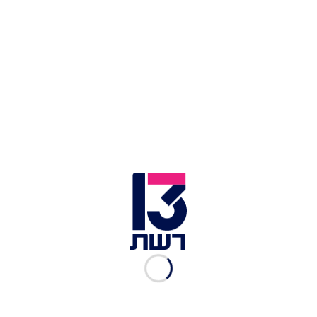
כנפיים ברוטב ריבת אפרסים, צ'יפס פלטין ודיפ צ'יפוטלה | צילום:
"אוטו אוכל - VIP"
לכתבות נוספות:
לצפייה בפרק המלא
טלי כרקוקלי: "הבנתי שאני ולירון הולכות 'להיתקע'
ביחד כל החיים"