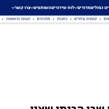
.
Application error: a clien
ים כפולים
מדורים
לוח שידורים
השותפים
צרו קשר
ים
קטעים נבחרים
כתבות
מתכונים
העונה הראשונה