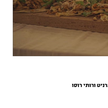
יט ורותי רוסו