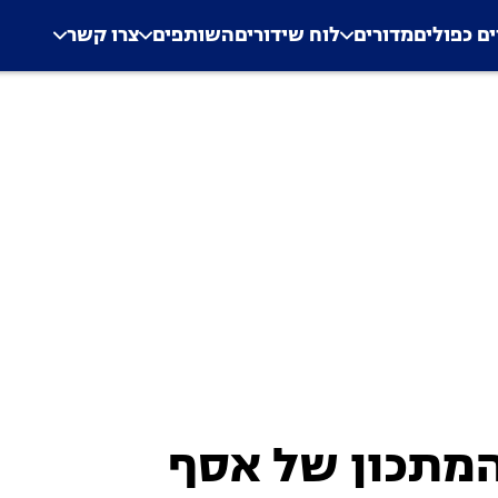
.
Application error: a clien
ים כפולים
מדורים
לוח שידורים
השותפים
צרו קשר
המתכון של אסף