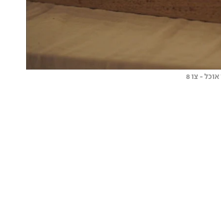
כל - צו 8