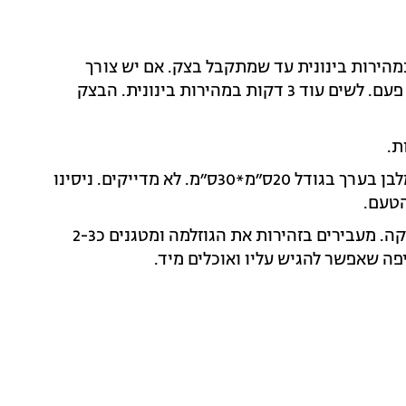
הירות בינונית עד שמתקבל בצק. אם יש צורך
מוסיפים מעט קמח או מים, כי בצק מתנהג אחרת בכל פעם. לשים עוד 3 דקות במהירות בינונית. הבצק
ת.
מחלקים את הבצק ל-4. על משטח מקומח מרדדים למלבן בערך בגודל 20ס״מ*30ס״מ. לא מדייקים. ניסינו
הטעם.
מחממים במחבת עם ציפוי אל דבק שמן זית בשכבה דקה. מעבירים בזהירות את הגוזלמה ומטגנים כ2-3
פה שאפשר להגיש עליו ואוכלים מיד.