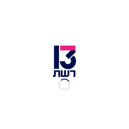
¼ כפית הל טחון
¼ כפית פלפל שחור טחון
3 מסמרי ציפורן
2 שיני שום קלופות
4 ס"מ ג'ינג'ר טרי קלוף
1 כף תערובת ברברה
1 רכז עגבניות
2.5 כוסות ציר עוף או מים
6 שוקי עוף נקיות. עדיף בלי עור אם אפשרי
ליים אחד
5 ביצים קשות