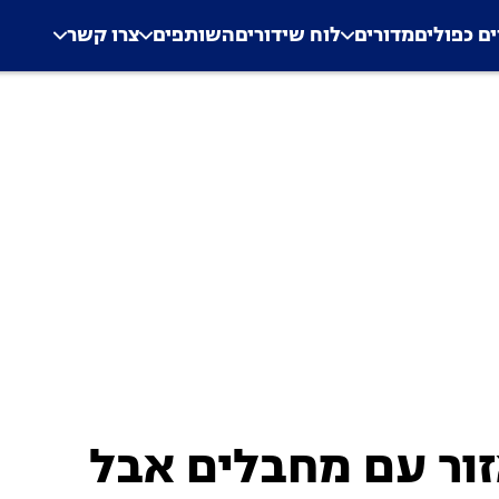
.
Application error: a clien
ים כפולים
מדורים
לוח שידורים
השותפים
צרו קשר
ור עם מחבלים אבל