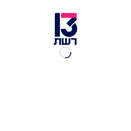
מקלעים ו-RPG"
רשת 13
|
23.12.2023
"ידעתי שהוא נמצא באזור עם
מחבלים אבל קיוויתי שהוא
שרד"
רשת 13
|
03.12.2023
מוקדנית מד"א על ה-7.10:
"אמרתי לילדים להתחבא
בארון"
רשת 13
|
03.12.2023
השיחה האחרונה של נהג
האמבולנס: "אל תיתנו לי למות
פה"
רשת 13
|
03.12.2023
אסף גרניט על היום שאחרי:
"מאבק שהוא יותר קשה
מלהילחם בחמאס"