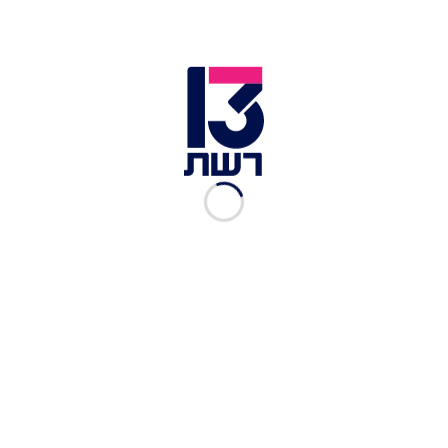
לדעתו היא הביאה לאחדות בעם. כדי להתחבר לדמות
ולהכיר מקרוב את העולם החרדי הוא היה נוסע לא
מעט למאה שערים. את השבת הראשונה שהעביר שם
הוא תיאר כ"קסם" וכנראה שהוא יזכור אותה לנצח.
שטיסל | צילום: יס