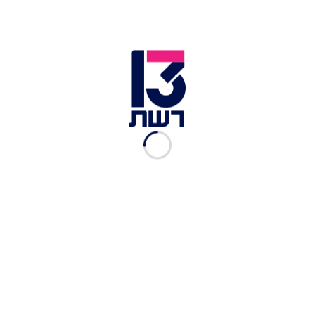
שיר אהבה מהמנטורים: מיכאל
אלוני לא ציפה להפתעה הזאת
רשת 13
|
23.09.2019
סופרים את השעות:
הפיינליסטים מתכוננים לגמר
"דה וויס"
רשת 13
|
23.09.2019
בחזרה לכיתה ו': הסלואו של
נסרין קדרי ומיכאל אלוני
רשת 13
|
14.08.2019
שי בשידור, עונה 6, פרק 28:
מערכת הבריאות קורסת
רשת 13
|
02.08.2019