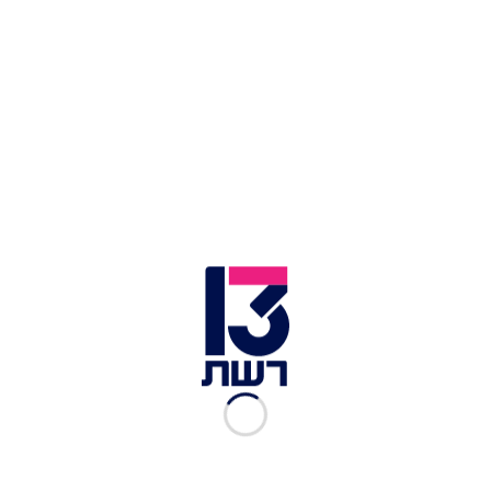
כתבות נוספות במדור "הורים ברשת":
לידה שקטה היא חוויה קשה עבור כל יולדת: כך תוכלו
בכל זאת להקל על האובדן
עושים סדר: אלו הבדיקות הגנטיות שמומלץ לבצע
במהלך ההיריון
זו הסיבה שנשים בהיריון צריכות להקדים ולהתחסן
נגד שפעת כבר עכשיו