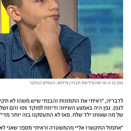
גפן בן ה-10 שהציל את חברו | צילום: העולם הבוקר
לדבריה, "ראיתי את התמונות והבנתי שיש משהו לא תקי
לגפן. גפן היה ב
של מה שאותו ילד שלח. מאז לא התעסקנו בזה יותר מדי".
"אתמול התקשרו אליי מהמשטרה וראיתי מספר שאני לא מ