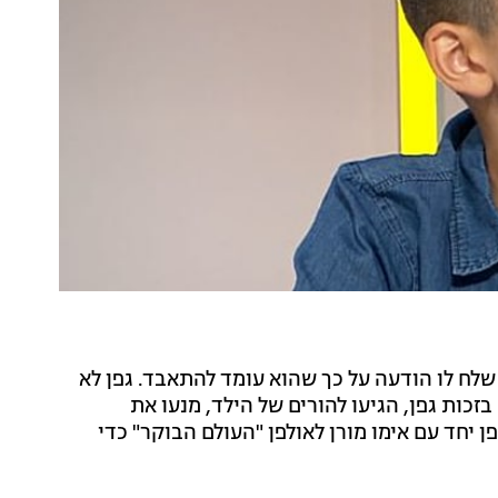
שבוע שעבר, ילד ששיחק ברשת עם גפן בוזגלו בן ה-10 שלח לו הודעה על כך שהוא עומד להתאבד. גפן לא
105 ודיווח על המקרה. בזכות גפן, הגיעו להורים של הילד, מנעו את
ן יחד עם אימו מורן לאולפן "העולם הבוקר" כדי