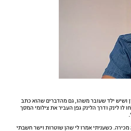
ן ושיש ילד שעובר משהו, גם מהדברים שהוא כתב
אמצע השיחה ודיווח למוקד 105 והם ושלחו לו לינק ודרך הלינק גפן העביר את צילומי המסך
כירה. כשעניתי אמרו לי שהן שוטרות וישר חשבתי