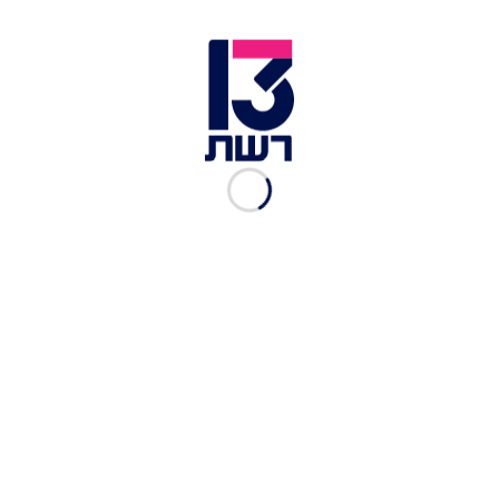
צופית גרנט בבני ברק | צילום: צופית גרנט ללא גבולות
בפרק של "צופית גרנט ללא גבולות", צופית יוצאת
בעקבות הילדים האבודים של בני ברק ומגלה שלצד
המשפחות שטרקו את הדלת בפני ילדיהן, גם העירייה
ומשרד הרווחה מפקירים אותם לגורלם. כל זאת לצד
הנתון המצמרר שאומר כי מאז התפרצות מגפת
הקורונה, המספרים של הנערים הנפלטים מבתיהם עלו
בצורה ניכרת. "כל יום 10 חדשים נושרים ונפלטים
מהבית", שיתף אחד מהנערים הנושרים.
במסעה המטלטל של צופית בבני ברק, היא פוגשת