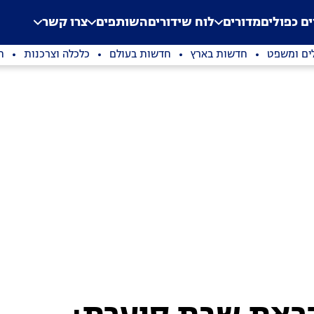
.
Application error: a clien
ים כפולים
מדורים
לוח שידורים
השותפים
צרו קשר
ים ומשפט
חדשות בארץ
חדשות בעולם
כלכלה וצרכנות
ת