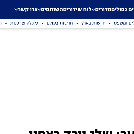
.
Application error: a clien
ים כפולים
מדורים
לוח שידורים
השותפים
צרו קשר
ים ומשפט
חדשות בארץ
חדשות בעולם
כלכלה וצרכנות
ת