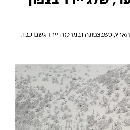
ר; שלג יירד בצפון
ארץ, כשבצפונה ובמרכזה יירד גשם כבד.