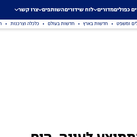
.
Application error: a clien
ים כפולים
מדורים
לוח שידורים
השותפים
צרו קשר
ים ומשפט
חדשות בארץ
חדשות בעולם
כלכלה וצרכנות
ת