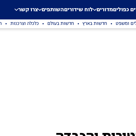
.
Application error: a clien
ים כפולים
מדורים
לוח שידורים
השותפים
צרו קשר
ים ומשפט
חדשות בארץ
חדשות בעולם
כלכלה וצרכנות
ת