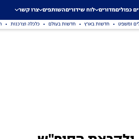
.
Application error: a clien
ים כפולים
מדורים
לוח שידורים
השותפים
צרו קשר
ים ומשפט
חדשות בארץ
חדשות בעולם
כלכלה וצרכנות
ת