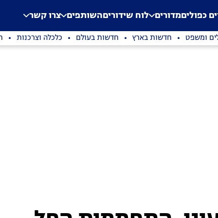
.
Application error: a clien
ים כפולים
מדורים
לוח שידורים
השותפים
צרו קשר
ים ומשפט
חדשות בארץ
חדשות בעולם
כלכלה וצרכנות
ת