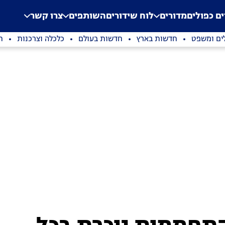
.
Application error: a clien
ים כפולים
מדורים
לוח שידורים
השותפים
צרו קשר
ים ומשפט
חדשות בארץ
חדשות בעולם
כלכלה וצרכנות
ת