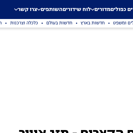
.
Application error: a clien
ים כפולים
מדורים
לוח שידורים
השותפים
צרו קשר
ים ומשפט
חדשות בארץ
חדשות בעולם
כלכלה וצרכנות
ת