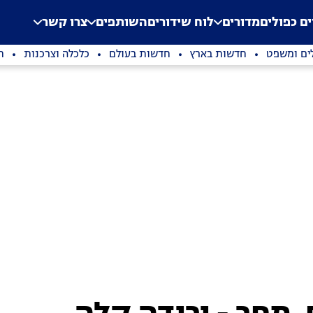
.
Application error: a clien
ים כפולים
מדורים
לוח שידורים
השותפים
צרו קשר
ים ומשפט
חדשות בארץ
חדשות בעולם
כלכלה וצרכנות
ת