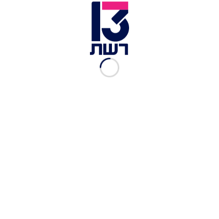
צילום תמונה ראשית: יוסי אלוני, פלאש 90
זמן צפייה: 00:28
התחזית:
מזג האוויר היום (רביעי) יהיה מעונן עד מעונן
חלקית עם התחממות נוספת, יורגש שרב ברוב
האזורים בארץ, אך עם הרבה עננים ואובך. בנוסף,
ייתכנו טפטופים בעיקר משעות אחר הצהריים.
מחר יישבר השרב עם ירידה ניכרת במטפרטורות,
כשייתכנו גשמים מקומיים קלים באזורי הצפון והמרכז,
וכך גם בסוף השבוע, שיהיה נוח עם התחממות.
בשבוע הבא תמשיך העלייה בטמפרטורות על לכדי
שרב אפשרי ביום העצמאות.