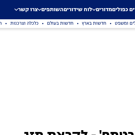
.
Application error: a clien
ים כפולים
מדורים
לוח שידורים
השותפים
צרו קשר
ים ומשפט
חדשות בארץ
חדשות בעולם
כלכלה וצרכנות
ת