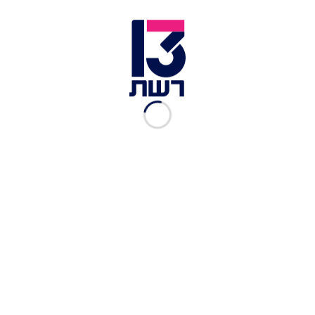
צילום תמונה ראשית: אבנית סטרולוב
זמן צפייה: 00:23
התחזית
: עם סיומו של גל הקור שפקד את ישראל ביום
ראשון, היום (חמישי) תחול עלייה קלה בטמפרטורות,
אבל עדיין יהיה קר יחסית לעונה. למרות שהבוקר
ובשעות הערב והלילה שוב ייתכן גשם קצר, רוב הזמן
יהיה יבש ונראה הרבה יותר את השמש.
בשישי בבוקר שוב ייתכן גשם קל, אבל בהמשך היום
יהיה שמשי ונוח יחסית. בלילה עדיין יהיה קר מאוד,
ובשבת יהיה שמשי ויבש, אחרי בוקר קר. בראשון
ובשני יהיה שמשי ונוח יחסית, כשבהרים תנשב רוח