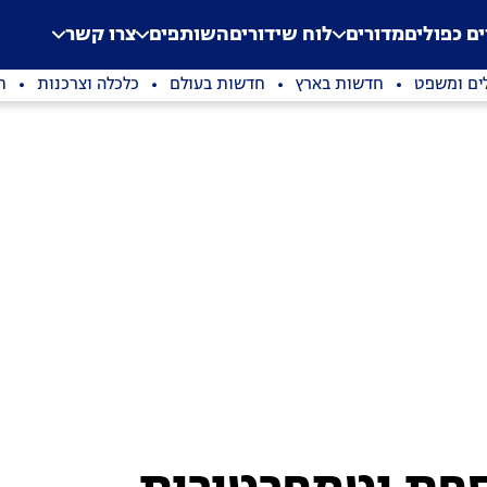
.
Application error: a clien
ים כפולים
מדורים
לוח שידורים
השותפים
צרו קשר
ים ומשפט
חדשות בארץ
חדשות בעולם
כלכלה וצרכנות
ת