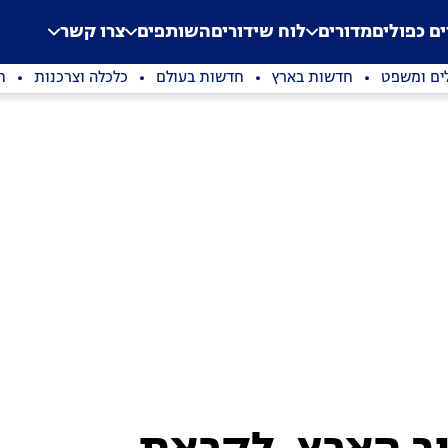
.
Application error: a clien
ים כפולים
מדורים
לוח שידורים
השותפים
צרו קשר
ים ומשפט
חדשות בארץ
חדשות בעולם
כלכלה וצרכנות
ת