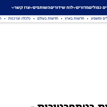
.
Application error: a clien
ים כפולים
מדורים
לוח שידורים
השותפים
צרו קשר
ים ומשפט
חדשות בארץ
חדשות בעולם
כלכלה וצרכנות
ת