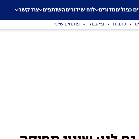
.
Application error: a clien
ים כפולים
מדורים
לוח שידורים
השותפים
צרו קשר
ם
כתבות
פייסבוק
פותחים שישי