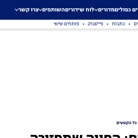
.
Application error: a clien
ים כפולים
מדורים
לוח שידורים
השותפים
צרו קשר
ם
כתבות
פייסבוק
פותחים שישי
כל הקטעים