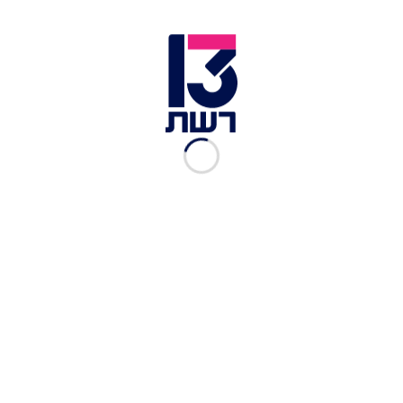
זמן צפייה: 07:08
טוראית אביב דרזי, טכנאית נשק, התגייסה לצבא כמו
כל בני גילה ובמהלך שרשרת החיול נתנה דגימת DNA
ברוק. לאחר שיבוצה לבסיס הסדיר בו תשרת היא
קיבלה שיחת טלפון מפתיעה ששינתה לה את החיים.
היא נמצאה מתאימה לתרומת מח עצם לחולת לוקמיה
שהיא לא מכירה. אביב דיברה בתוכנית "פותחים יום"
על התגובה של משפחתה להחלטה להסכים מיד, האם
היא תרצה לפגוש את מי שקיבלה את התרומה שלה,