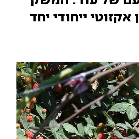
ם של עוד: המשק
קזוטי ייחודי יחד