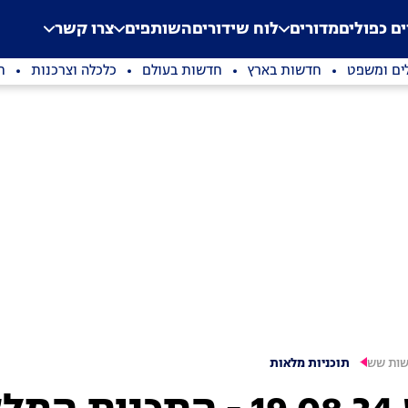
.
Application error: a clien
ים כפולים
מדורים
לוח שידורים
השותפים
צרו קשר
ים ומשפט
חדשות בארץ
חדשות בעולם
כלכלה וצרכנות
ת
ות שש
תוכניות מלאות