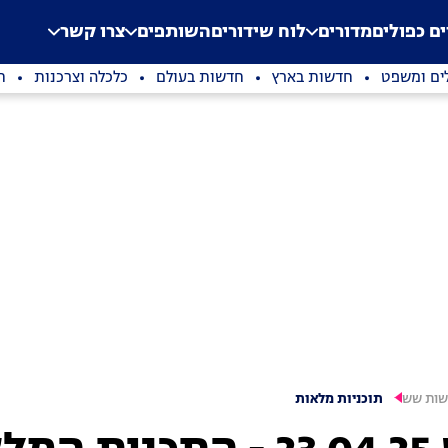
.
Application error: a clien
ים כפולים
מדורים
לוח שידורים
השותפים
צרו קשר
ים ומשפט
חדשות בארץ
חדשות בעולם
כלכלה וצרכנות
ת
ות שש
תוכניות מלאות