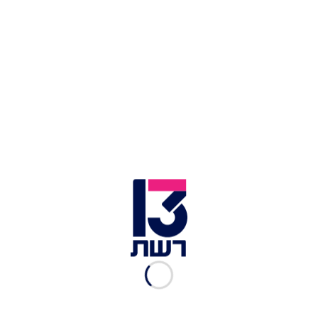
חווארה", בנוסף להתבטאויות של בכירים אמריקנים
נגד הרפורמה במערכת המשפט.
לבכיר האמריקני מתוכננות פגישות עם שר הביטחון
יואב גלנט, ראש המוסד רונן בר ובכירים נוספים. על פי
מקור מדיני, מילי צפוי לקיים פגישות גם עם גורמים
שאינם ישראלים. ביקורו של מילי מגיע בין היתר גם
כהכנה לקראת ביקורו של שר ההגנה האמריקני לויד
אוסטין, שיגיע ארצה בקרוב.