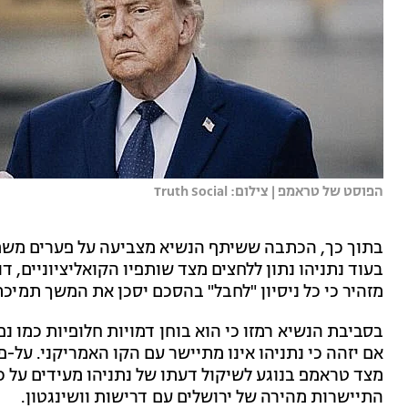
הפוסט של טראמפ | צילום: Truth Social
בתוך כך, הכתבה ששיתף הנשיא מצביעה על פערים משמ
בעוד נתניהו נתון ללחצים מצד שותפיו הקואליציוניים, ד
מזהיר כי כל ניסיון "לחבל" בהסכם יסכן את המשך תמיכת
בסביבת הנשיא רמזו כי הוא בוחן דמויות חלופיות כמו נפ
אם יזהה כי נתניהו אינו מתיישר עם הקו האמריקני. על-פ
מצד טראמפ בנוגע לשיקול דעתו של נתניהו מעידים על כ
התיישרות מהירה של ירושלים עם דרישות וושינגטון.