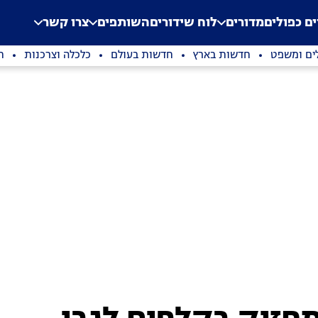
.
Application error: a clien
ים כפולים
מדורים
לוח שידורים
השותפים
צרו קשר
ים ומשפט
חדשות בארץ
חדשות בעולם
כלכלה וצרכנות
ת