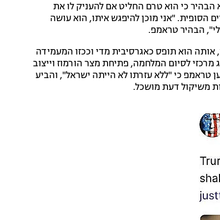
הבהיר כי הוא טרם החליט אם להעניק לו את
ם הסופית. "אני מוכן להיפגש איתו, הוא עושה
לי", הבהיר טראמפ.
אותה הוא תופס כאגרסיבית מדי וככזו המעמידה
רכזי לסיום המלחמה, פתיחת מצר הורמוז וייצוב
 הנפט העולמיים. בנזיפה פומבית בוועידת ה-G7 טען טראמפ כי "ללא עזרתו לא הייתה ישראל", והביע
ת משיקול דעת מושכל.