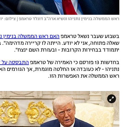
ראש הממשלה בנימין נתניהו ונשיא ארה"ב דונלד טראמפ | צילום: יונתן
בשבוע שעבר נשאל טראמפ
האם ראש הממשלה בנימין נת
שאלה פתוחה, אני לא יודע. הייתה לו קריירה מדהימה". 
יתמודד בבחירות הקרובות - ובעזרת השם ינצח".
בחדשות 13 פורסם כי האמירה של טראמפ
התבססה על ד
נתניהו - לא כעובדה או החלטה מוגמרת, אך הגורמים הא
ראש הממשלה את האפשרות הזו.