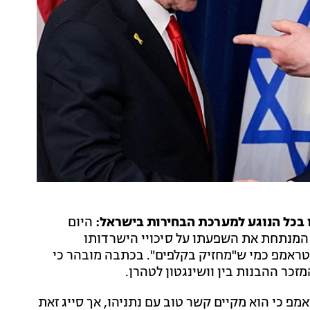
 בכל הנוגע למערכת הבחירות בישראל:
היום
טראמפ ברשת החברתית שלו Truth כתבה המנתחת את השפעתו על סיכויי הישרדותו
 טראמפ כמי ש"מחזיק בקלפים". בכתבה מובהר כי
זכר ההבנות בין וושינגטון לטהרן.
ל"כאן 11", שבהם הודה טראמפ כי הוא מקיים קשר טוב עם נתניהו, אך סייג זאת