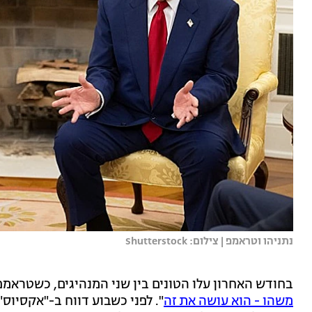
נתניהו וטראמפ | צילום: Shutterstock
בחודש האחרון עלו הטונים בין שני המנהיגים, כשטראמפ אמר
משהו - הוא עושה את זה
". לפני כשבוע דווח ב-"אקסיוס