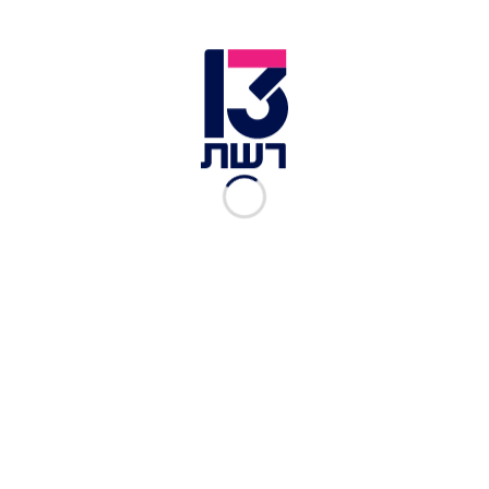
ברור כי הם שמעו מסביבת ראש הממשלה את
האפשרות הזו.
את הדברים אמר טראמפ לעיתונאי ג'ונתן קארל ברשת
ABC, ועל השאלה האם נתניהו רוצה להמשיך אמר
הנשיא: "הוא ראש ממשלה בזמן מלחמה. אנחנו ננצח
בקרוב מאוד במלחמה, בדרך זו או אחרת". מהליכוד
נמסר בתגובה לדברי הנשיא: "ראש הממשלה נתניהו
יתמודד בבחירות הקרובות - ובעזרת השם ינצח".