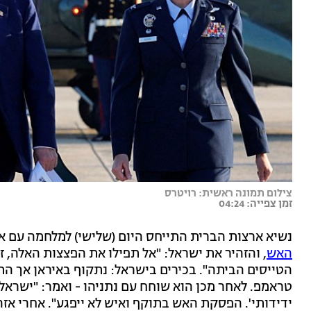
צילום תמונה ראשית: רויטרס
זמן צפייה: 04:24
נשיא ארצות הברית התייחס היום (שלישי) למלחמה עם אי
האש
, והזהיר את ישראל: "אל תפילו את הפצצות האלה,
הטייסים הביתה". בכירים בישראל: נתקוף באיראן אך 
טראמפ. לאחר מכן הוא שוחח עם נתניהו - ואמר: "ישראל 
ידידותי'. הפסקת האש בתוקף ואיש לא ייפגע". אחרי אזה