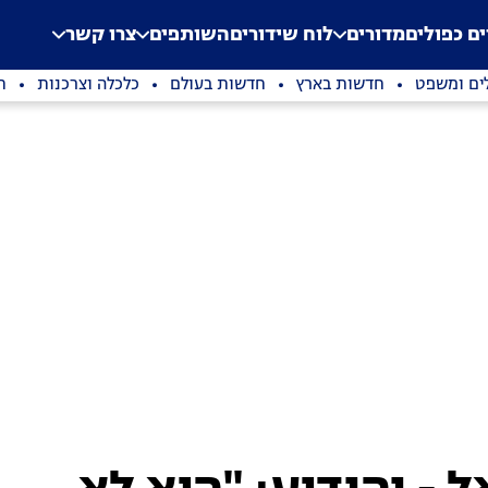
.
Application error: a clien
ים כפולים
מדורים
לוח שידורים
השותפים
צרו קשר
ים ומשפט
חדשות בארץ
חדשות בעולם
כלכלה וצרכנות
ת