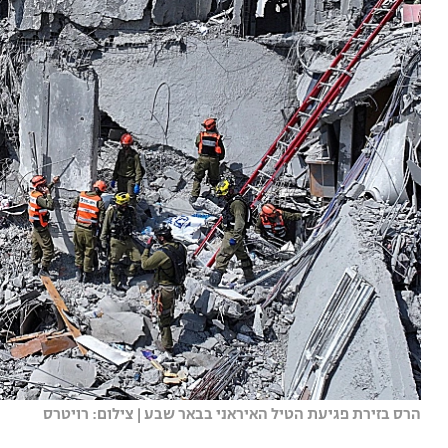
הרס בזירת פגיעת הטיל האיראני בבאר שבע | צילום: רויטרס