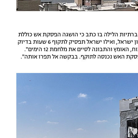
רתיות הלילה בו כתב כי הושגה הפסקת אש כוללת
בין הצדדים לפיה איראן תפסיק לתקוף בשעה 07:00 שעון ישראל, ואילו ישראל תפסיק לתקוף 6 שעות בדיוק
לאחר מכן. עוד כתב: "אני מברך את שתי המדינות על הכוח, האומץ והתבונה לסיים את מלחמת 12 הימים".
סקת האש נכנסה לתוקף. בבקשה אל תפרו אותה".