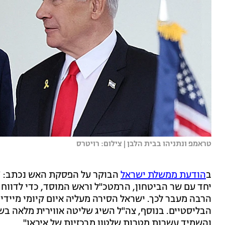
טראמפ ונתניהו בבית הלבן | צילום: רויטרס
ב
הודעת ממשלת ישראל
הבוקר על הפסקת האש נכתב: "א
יחד עם שר הביטחון, הרמטכ"ל וראש המוסד, כדי לדווח 
הרבה מעבר לכך. ישראל הסירה מעליה איום קיומי מיידי 
הבליסטיים. בנוסף, צה"ל השיג שליטה אווירית מלאה ב
והשמיד עשרות מטרות שלטון מרכזיות של איראן".