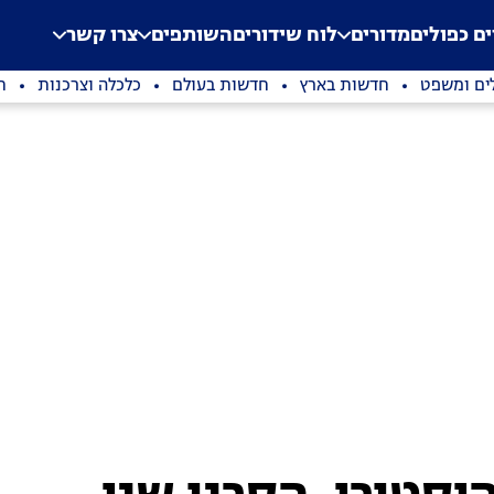
.
Application error: a clien
ים כפולים
מדורים
לוח שידורים
השותפים
צרו קשר
ים ומשפט
חדשות בארץ
חדשות בעולם
כלכלה וצרכנות
ת