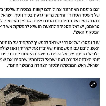
"גם ביממה האחרונה צה"ל הלם קשות במטרות שלטון בלב ט
של משטר הטרור - וחיסל מדען גרעין בכיר נוסף. ישרא
בהגנה ועל השתתפותם בהסרת איום הגרעין האיראני. ל
טראמפ, ישראל הסכימה להצעת הנשיא להפסקת אש דו-צ
הפסקת האש".
עוד נמסר: "על אזרחי ישראל להמשיך להקפיד על הנחיות
האש. ליבנו עם המשפחות שאיבדו את יקיריהן ואנו שולח
כלביא' מדינת ישראל השיגה הישגים היסטוריים כבירים
זוהי הצלחה אדירה לעם ישראל וללוחמיו שהסירו את שני 
ישראל. ראש הממשלה ימסור הצהרה בהמשך היום".