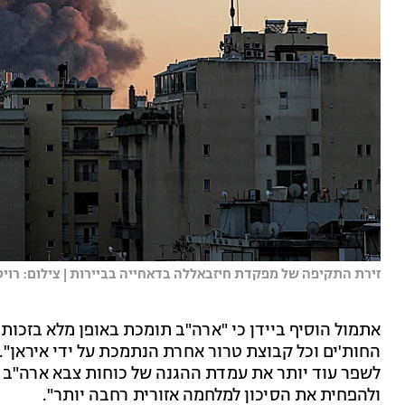
זירת התקיפה של מפקדת חיזבאללה בדאחייה בביירות | צילום: רוי
אתמול הוסיף ביידן כי "ארה"ב תומכת באופן מלא בזכות
החות'ים וכל קבוצת טרור אחרת הנתמכת על ידי איראן".
לשפר עוד יותר את עמדת ההגנה של כוחות צבא ארה"ב ב
ולהפחית את הסיכון למלחמה אזורית רחבה יותר".