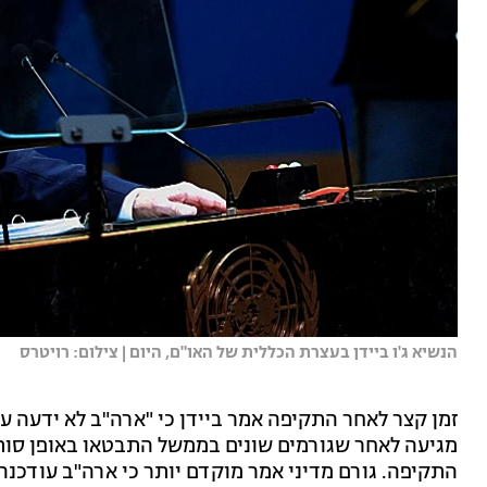
הנשיא ג'ו ביידן בעצרת הכללית של האו"ם, היום | צילום: רויטרס
זמן קצר לאחר התקיפה אמר ביידן כי "ארה"ב לא ידעה 
מגיעה לאחר שגורמים שונים בממשל התבטאו באופן סו
התקיפה. גורם מדיני אמר מוקדם יותר כי ארה"ב עודכנה