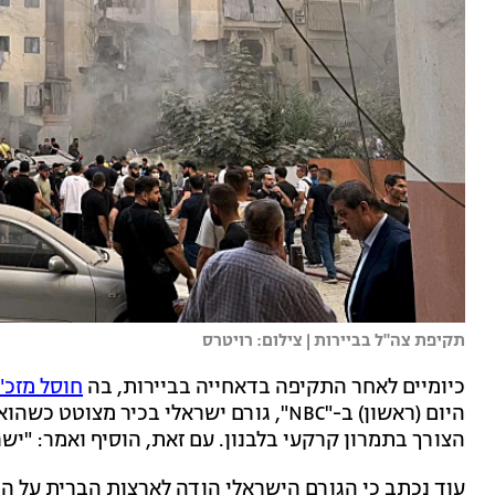
תקיפת צה"ל בביירות | צילום: רויטרס
כיומיים לאחר התקיפה בדאחייה בביירות, בה
חוסל מזכ"
היום (ראשון) ב-"NBC", גורם ישראלי בכיר 
הצורך בתמרון קרקעי בלבנון. עם זאת, הוסיף ואמר: "י
עוד נכתב כי הגורם הישראלי הודה לארצות הברית על ה