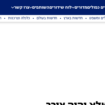
.
Application error: a clien
ים כפולים
מדורים
לוח שידורים
השותפים
צרו קשר
ים ומשפט
חדשות בארץ
חדשות בעולם
כלכלה וצרכנות
ת