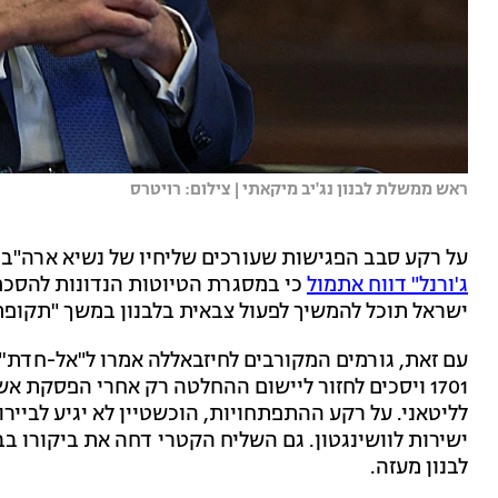
ראש ממשלת לבנון נג'יב מיקאתי | צילום: רויטרס
על רקע סבב הפגישות שעורכים שליחיו של נשיא ארה"ב ג'
ג'ורנל" דווח אתמול
כי במסגרת הטיוטות הנדונות להסכם 
ישראל תוכל להמשיך לפעול צבאית בלבנון במשך "תקופת ביניים" בת 60 ימים, שתחל לא
עם זאת, גורמים המקורבים לחיזבאללה אמרו ל"אל-חדת'"
1701 ויסכים לחזור ליישום ההחלטה רק אחרי הפסקת א
לליטאני. על רקע ההתפתחויות, הוכשטיין לא יגיע לביירו
ישירות לוושינגטון. גם השליח הקטרי דחה את ביקורו בב
לבנון מעזה.