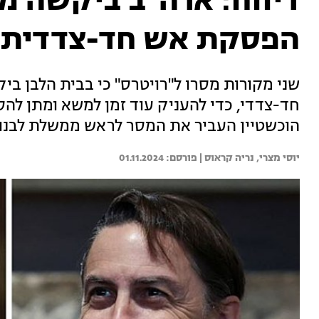
דיווח: ארה"ב ביקשה מל
הפסקת אש חד-צדדית 
שני מקורות מסרו ל"רויטרס" כי בבית הלבן בי
חד-צדדי, כדי להעניק עוד זמן למשא ומתן להס
הוכשטיין העביר את המסר לראש ממשלת לבנו
יוסי מצרי, 
נריה קראוס | 
01.11.2024