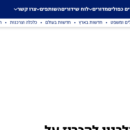
.
Application error: a clien
ים כפולים
מדורים
לוח שידורים
השותפים
צרו קשר
ים ומשפט
חדשות בארץ
חדשות בעולם
כלכלה וצרכנות
ת