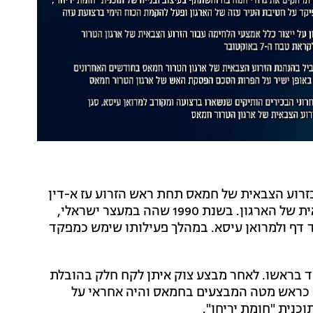
ד סעד, המוכר גם בכינוי אבו מועז, שימש כמספר 2 בזרוע הצבאית של חמאס תחת ראש הזרוע עז א-דין
אל-חדאד, ונחשב לאחת הדמויות הוותיקות בזרוע הצבאית של הארגון. בשנת 1990 שהה במעצר ישראלי,
ד דף ולמרואן עיסא. במהלך פעילותו שימש כמפקד
ועמד בראשו. לאחר מבצע צוק איתן לקח חלק בהובלת
כראש מטה המבצעים בחמאס והיה אחראי על
וכנית "חומת יריחו".