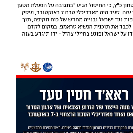
ן כ"ץ, כי החיסול הגיע "בתגובה על הפעלת מטען
חמאס שפצע את כוחותינו היום בשטח הצהוב של רצועת עזה. סעד היה מאדריכלי טבח 7 באוקטובר, ועסק
פות נגד ישראל ובנייה מחדש של כוח תקיפה, תוך
לכבד את תוכנית הנשיא טראמפ. במקום לקדם
על ישראל ופוגע בחיילי צה"ל - ידו תיגדע בעזה