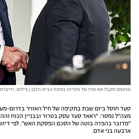
טראמפ מקבל את פניו של נתניהו בפתח הבית הלבן | צילום: רויטרס
סעד חוסל ביום שבת בתקיפה של חיל האוויר בדרום-מער
מצה"ל נמסר: "ראאד סעד עסק בטרור ובבניין הכוח והה
"מדובר בהפרה בוטה של הסכם הפסקת האש". לפי דיווחי
ארבעה בני אדם.