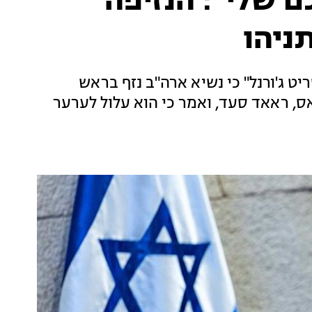
 שלי": הנזיפה
ניהו
יט ג'ורנל" כי נשיא ארה"ב נזף בראש
יהו בעקבות חיסול מספר 2 בחמאס, ראאד סעד, ואמר כי הוא עלול לערער