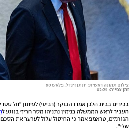
צילום תמונה ראשית: יונתן זינדל, פלאש 90
זמן צפייה: 02:25
בכירים בבית הלבן אמרו הבוקר (רביעי) לעיתון "וול סטר
העביר לראש הממשלה בנימין נתניהו מסר חריף בנוגע ל
ח
הגורמים, טראמפ אמר כי החיסול עלול לערער את הסכ
שלי".