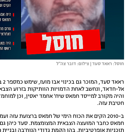
חוסל: ראאד סעד | צילום: דובר צה"ל
ראא
והיה מקורב למייסד חמאס שיח' אחמד יאסין, וכן למוחמ
חטיבת עזה.
ב-2010 הקים את הכוח הימי של חמאס ברצועת עזה 
חמאס כחבר המועצה הצבאית המצומצמת. סעד כיהן גם 
תוכניות אופרטיביות, בהן הקמת גדודי הנוח'בה ובניית ת