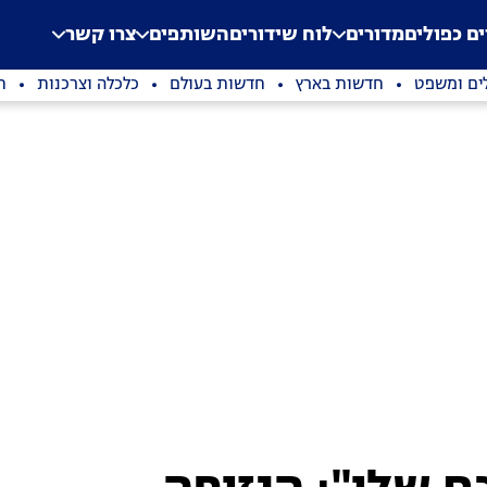
.
Application error: a clien
ים כפולים
מדורים
לוח שידורים
השותפים
צרו קשר
ים ומשפט
חדשות בארץ
חדשות בעולם
כלכלה וצרכנות
ת