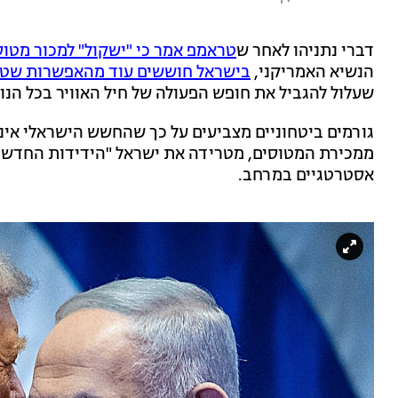
דברי נתניהו לאחר ש
טראמפ אמר כי "ישקול" למכור מטוסי F-35 מתקדמים לטור
הנשיא האמריקני,
בישראל חוששים עוד מהאפשרות שטו
שעלול להגביל את חופש הפעולה של חיל האוויר בכל הנוג
גורמים ביטחוניים מצביעים על כך שהחשש הישראלי אינו
ממכירת המטוסים, מטרידה את ישראל "הידידות החדשה" 
אסטרטגיים במרחב.