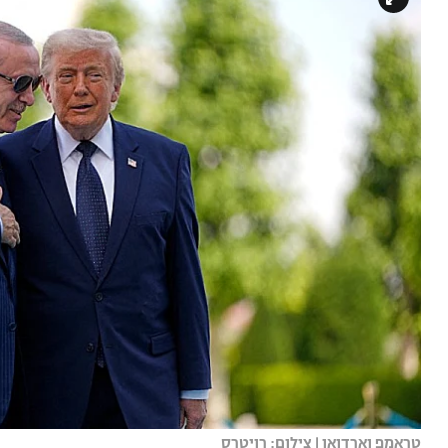
טראמפ וארדואן | צילום: רויטרס