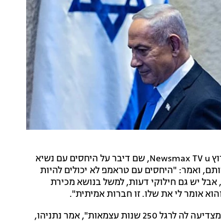
ראש הממשלה בנימין נתניהו התראיין הלילה (רביעי) לערוץ Newsmax TV u, שם דיבר על היחסים עם נשיא
ם, ואמר: "היחסים עם טראמפ לא יכולים להיות
, אבל יש גם חילוקי דעות, למשל בנושא מכירת
"ארה"ב היא מגינת החירות והדמוקרטיה בעולם וישראל מצדיעה לה לרגל 250 שנות עצמאות", אמר נתניהו,