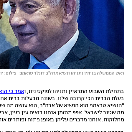
ראש הממשלה בנימין נתניהו ונשיא ארה"ב דונלד טראמפ | צילום: יונתן
בתחילת השבוע התראיין נתניהו לפוקס ניוז, ו
אמר כי הוא
בעלת הברית הכי קרובה שלנו. בשונה מבעלות ברית אחרות
"הנשיא טראמפ הוא הנשיא של ארה"ב, הוא עושה מה שטו
מה שטוב לישראל. 99% מהזמן אנחנו רואים 
מחלוקות. אנחנו מדברים עליהן באופן פתוח ופותרים אותן