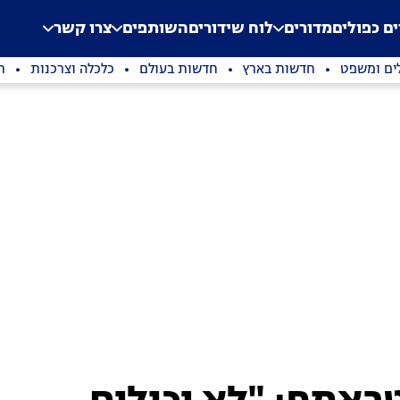
.
Application error: a clien
ים כפולים
מדורים
לוח שידורים
השותפים
צרו קשר
ים ומשפט
חדשות בארץ
חדשות בעולם
כלכלה וצרכנות
ת