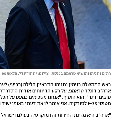
רה"מ נתניהו והנשיא טראמפ בכנסת | צילום: יונתן זינדל, פלאש 90
ארה"ב דונלד טראמפ, על רקע הדיווחים אודות התדרדרות
טובים יותר". הוא הוסיף: "אנחנו מסכימים כמעט על הכל
מטוסי F-35 לטורקיה. אני אומר לו את דעתי באופן ישיר והוא אומר לי את שלו. זו חברות אמיתית".