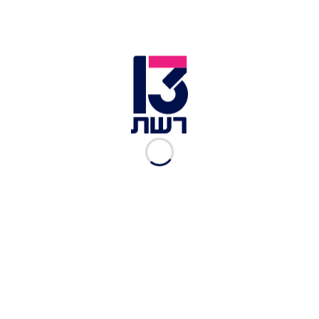
סגן נשיא ארה"ב ג'יי. די. ואנס בהצהרה בשווייץ | צילום: רויטרס
"לאיראן לא יהיה נשק גרעיני כל עוד אני ראש ממשלה",
הבטיח נתניהו. "אני לא חושב שהמגעים נגמרו, אני
אשפוט אותם כשהם יסתימו, אבל כמו שאמרתי הדבר