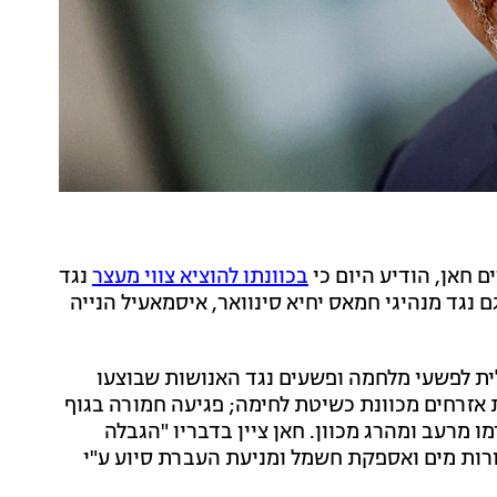
 חאן, הודיע היום כי
בכוונתו להוציא צווי מעצר
נגד
ם נגד מנהיגי חמאס יחיא סינוואר, איסמאעיל הנייה
לית לפשעי מלחמה ופשעים נגד האנושות שבוצעו
ובר 2023, בין היתר הרעבת אזרחים מכוונת כשיטת לחימה; פגיעה חמורה בגוף
ו מרעב ומהרג מכוון. חאן ציין בדבריו "הגבלה
ורות מים ואספקת חשמל ומניעת העברת סיוע ע"י