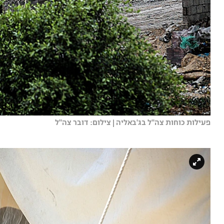
פעילות כוחות צה"ל בג'באליה | צילום: דובר צה"ל