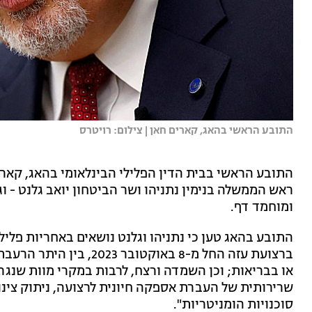
התובע הראשי בהאג, קארים חאן | צילום: רויטרס
התובע הראשי בבית הדין הפלילי הבינלאומי בהאג, קארים
ראש הממשלה בנימין נתניהו ושר הביטחון יואב גלנט - וג
ומוחמד דף.
התובע בהאג טען כי נתניהו וגלנט נושאים באחריות פלי
ברצועת עזה החל מ-8 באוקט
או בבריאות; וכן השמדה ורצח, לרבות במקרי מוות שנגרמ
שרירותית של העברת אספקה חיונית לרצועה, ניתוק צינ
סוכנויות הומניטריות".