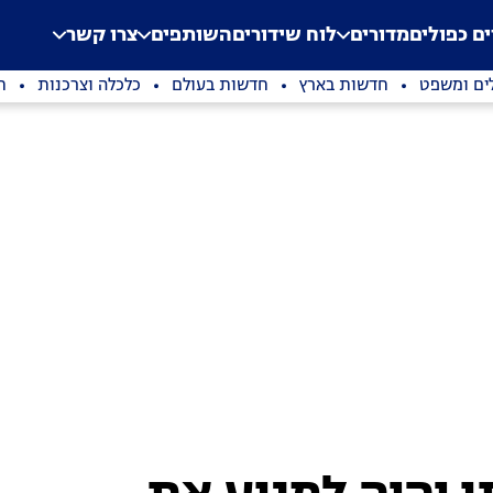
.
Application error: a clien
ים כפולים
מדורים
לוח שידורים
השותפים
צרו קשר
ים ומשפט
חדשות בארץ
חדשות בעולם
כלכלה וצרכנות
ת